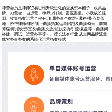
律营会员是律师贸易思维升级进化的交换资本圈子，收集品
牌、AI营销、自运营、律师IP打制、案源渠道、小我成长规
划、收集拓案运营全程4v1专属办事企微群+课程+指点陪落
地！协帮律师/律所线上曲播拓案运营陪跑及曲播勾当：前期
筹谋/海报设想/宣发/曲播投放推送/控场/引流/复盘等（曲播间
搭建、调试、运营办事等）。擅长法令行业 从全网品牌流量
线索办事办案的系统化运营拓案模式；