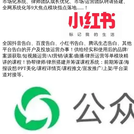
市场化系统、律师团队成长优化、市场/运营团队聘请搭建、
全网系统化等9大焦点模块指点落地......！
全国抖音告白、百度告白、小红书告白、腾讯生态告白、其他
平台告白的开户及投放运营办事！供给经实和使用后的品牌/
案源获取/短视频运营/AI营销/谈案/曲播/律所运营等单模块精
讲的课程！协帮律师/律所搭建并筹谋课程系统：前期筹谋/海
报设想/PPT美化/课程详情页/课程推文/宣发推广/上架/平台渠
道对接等。