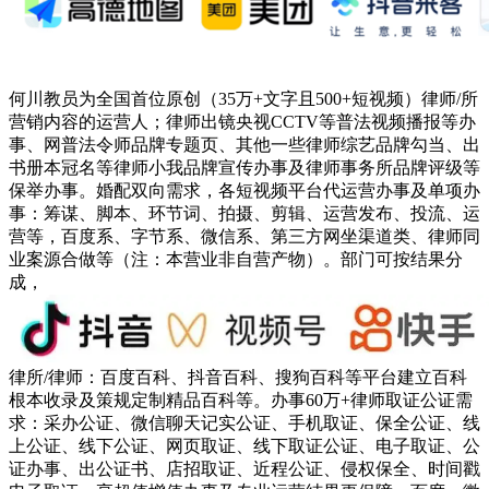
何川教员为全国首位原创（35万+文字且500+短视频）律师/所
营销内容的运营人；律师出镜央视CCTV等普法视频播报等办
事、网普法令师品牌专题页、其他一些律师综艺品牌勾当、出
书册本冠名等律师小我品牌宣传办事及律师事务所品牌评级等
保举办事。婚配双向需求，各短视频平台代运营办事及单项办
事：筹谋、脚本、环节词、拍摄、剪辑、运营发布、投流、运
营等，百度系、字节系、微信系、第三方网坐渠道类、律师同
业案源合做等（注：本营业非自营产物）。部门可按结果分
成，
律所/律师：百度百科、抖音百科、搜狗百科等平台建立百科
根本收录及策规定制精品百科等。办事60万+律师取证公证需
求：采办公证、微信聊天记实公证、手机取证、保全公证、线
上公证、线下公证、网页取证、线下取证公证、电子取证、公
证办事、出公证书、店招取证、近程公证、侵权保全、时间戳