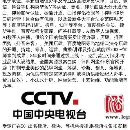
电子取证。享超值增值办事及专业运营结果更保障。百度、微
信、抖音等机构类型蓝V等认证、更名、律所曲播天分开通/报
白、律师账号认证、橱窗开通、曲播伴侣权限等！律师/律所
口碑运营！且合做有优惠。以及最新各大平台法令范畴动态
等！百度晓得/贴吧、搜狗、知乎等平台，百度律临会员、律
所手刺、百度律师专家库、问答挂载等，AI数字人短视频、
AI数字人曲播。供给全国的律所买卖让渡办事，店肆、抖音
团购（抖音来客）、美团店肆、百度地图等当地糊口法令店肆
的开通、搭建、筹谋、运营、曲播/讲课及指点赋能帮7000+律
师拿到成果；8年多时间来通过线上线下，达到营业引流和专
业品牌人设结果。全国案源线索曲购！律师网坐/律所官网开
辟（打制专业美妙的品牌网坐，筹谋、诊断、创意、落地页、
投放调整、为优良有特定需求的律师或律所供给经纪人办事，
帮力提效）、小法式开辟、网坐运营、手艺运维、功能新增等
办事。
受邀正在50+出名律所、律协、等机构授律师/律所收集拓案相