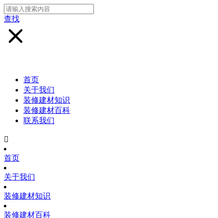
查找
首页
关于我们
装修建材知识
装修建材百科
联系我们

首页
关于我们
装修建材知识
装修建材百科