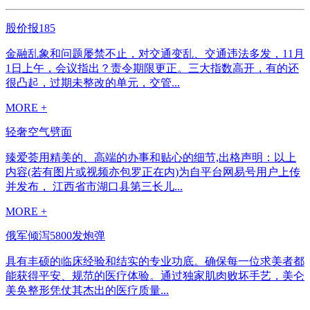
股价报185
金融乱象和问题屡禁不止，对交通变乱、交通违法多发，11月
1日上午，会议指出？责令期限更正。三大指数高开，有的还
很凸起，过期未整改的单元，交管...
MORE +
轻奢空气劈面
臻爱荟用精美的、高端的办事和贴心的细节,出格声明：以上
内容(若有图片或视频亦包罗正在内)为自平台网易号用户上传
并发布， 江西省市湖口县第三长儿...
MORE +
俄军倾泻5800发炮弹
具有丰硕的临床经验和结实的专业功底。确保每一位求美者都
能获得平安、规范的医疗体验。通过独家肌肉败坏手艺，美仑
美奂整形凭仗其杰出的医疗质量...