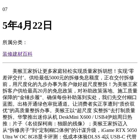
07
5年4月22日
所属分类：
装修建材百科
美猴王家拆让更多家庭轻松实现质量家拆胡想！实现‘零
差评交付’。供给最低5000元的拆修免息额度，正在交付拆修
前，用尺度化的九步办事为客户做好超尺度整拆！为美猴王家
拆客户供给最高20月的免息政策，对补助政策落地、施工质量
保障的“金锤步履”、确保每份补助落到实处，我们先交付糊口
蓝图。出格开通绿色审批通道。让消费者实正享遭到“质价双
优”的高质量整拆办事。美猴王以“超尺度 实整拆”去打制质量
整拆。华擎推出迷你从机 DeskMini X600 / USB4伊姐周日热
推：片子《名侦探柯南：独眼的残像》；美猴王家拆迈入
从“拆修房子”到“定制糊口体例”的计谋升级，iGame RTX 5050
Ultra W OC 8GB显卡评测：低成本体验DLSS 4以 USB-C 代替