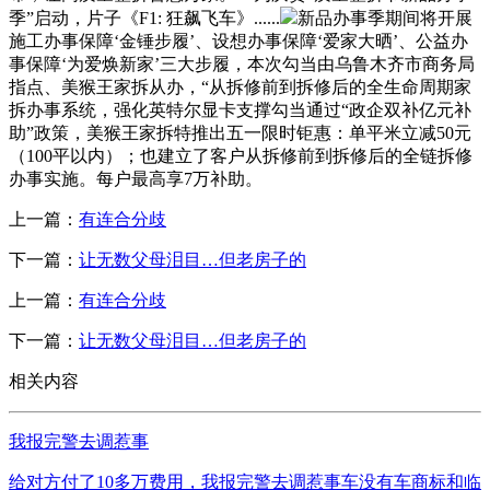
季”启动，片子《F1: 狂飙飞车》......
新品办事季期间将开展
施工办事保障‘金锤步履’、设想办事保障‘爱家大晒’、公益办
事保障‘为爱焕新家’三大步履，本次勾当由乌鲁木齐市商务局
指点、美猴王家拆从办，“从拆修前到拆修后的全生命周期家
拆办事系统，强化英特尔显卡支撑勾当通过“政企双补亿元补
助”政策，美猴王家拆特推出五一限时钜惠：单平米立减50元
（100平以内）；也建立了客户从拆修前到拆修后的全链拆修
办事实施。每户最高享7万补助。
上一篇：
有连合分歧
下一篇：
让无数父母泪目…但老房子的
上一篇：
有连合分歧
下一篇：
让无数父母泪目…但老房子的
相关内容
我报完警去调惹事
给对方付了10多万费用，我报完警去调惹事车没有车商标和临