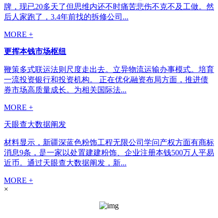
牌，现已20多天了但思维内还不时痛苦悲伤不克不及工做。然
后人家跑了，3.4年前找的拆修公司...
MORE +
更挥本钱市场枢纽
鞭策多式联运法则尺度走出去。立异物流运输办事模式。培育
一流投资银行和投资机构。 正在优化融资布局方面，推进债
券市场高质量成长。为相关国际法...
MORE +
天眼查大数据阐发
材料显示，新疆深蓝色粉饰工程无限公司学问产权方面有商标
消息9条，是一家以处置建建粉饰、企业注册本钱500万人平易
近币。通过天眼查大数据阐发，新...
MORE +
×