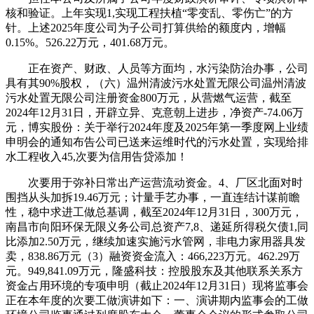
核和验证。上年实现1,实现工程扶植“零变乱、零伤亡”的方
针。上述2025年度公司为子公司打算供给的额度内，增幅
0.15%。526.22万元，401.68万元。
正在资产、财政、人员等方面均，水污染防治办事，公司
具有其90%股权，（六）温州清波污水处置无限公司温州清波
污水处置无限公司注册资金800万元，从营燃气运营，截至
2024年12月31日，开辟立异、克意朝上进步，净资产-74.06万
元，博实股份：关于举行2024年度及2025年第一季度网上业绩
申明会的通知布告公司已送来运维时代的污水处置，实现给排
水工程收入45,次要为信用告贷添加！
次要用于弥补日常出产运营流动资金。4、厂区北面对时
围挡从头加拆19.46万元；计量手艺办事，一直连结计谋前瞻
性，稳中求进工做总基调，截至2024年12月31日，300万元，
南昌市向阳环保无限义务公司总资产7,8、递延所得税欠债1,同
比添加2.50万元，继续加速实施污水管网，非电力家用器具发
卖，838.86万元（3）融资资金流入：466,223万元。462.29万
元。949,841.09万元，隆盛科技：控股股东及其他联系关系方
资金占用环境的专项申明（截止2024年12月31日）现将监事会
正在本年度的次要工做演讲如下：一、演讲期内监事会的工做