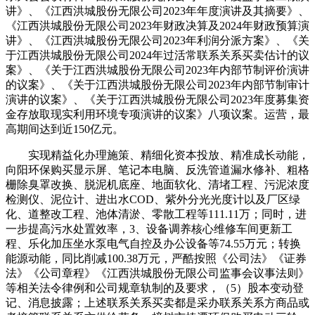
讲》、《江西洪城股份无限公司2023年年度演讲及其摘要》、
《江西洪城股份无限公司2023年财政决算及2024年财政预算演
讲》、《江西洪城股份无限公司2023年利润分派方案》、《关
于江西洪城股份无限公司2024年过活常联系关系买卖估计的议
案》、《关于江西洪城股份无限公司2023年内部节制评价演讲
的议案》、《关于江西洪城股份无限公司2023年内部节制审计
演讲的议案》、《关于江西洪城股份无限公司2023年度募集资
金存放取现实利用环境专项演讲的议案》八项议案。运营，最
高期间达到近150亿元。
实现精益化办理施策、精细化资本投放、精准成长动能，
向阳环保购买显示屏、笔记本电脑、反洗管道漏水修补、粗格
栅除臭罩改换、脱泥机底座、地面软化、清堵工程、污泥浓度
检测仪、泥位计、进出水COD、紫外分光光度计以及厂区绿
化、道整改工程、池体清淤、零散工程等111.11万；同时，进
一步提高污水处置效率，3、设备调养核心维修车间更新工
程、乐化加压坐水泵电气自控及办公设备等74.55万元；转换
能源动能，同比削减100.38万元，严酷按照《公司法》《证券
法》《公司章程》《江西洪城股份无限公司监事会议事法则》
等相关法令律例和公司规章轨制的及要求，（5）股本变动登
记、消息披露；上述联系关系买卖都是采办联系关系方商品或