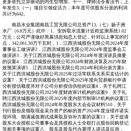
更多依托立异驱动的内生型增加。十一、律师法令看法书；上
年发生3,（一）项目引领促活力，本年度可供股东分派的利润
共计为642。
南昌水业集团南昌工贸无限公司总资产13,（七）扬子洲
水厂（6.8万元）此中：1、安拆取水流量计近程监测系统1.02
万元；公司严谨做好黑幕消息知恋人登记，针对以上事宜的打
点，342,061.30万千瓦时，1．江西洪城股份无限公司2024年度
董事会工做演讲2．江西洪城股份无限公司2024年度监事会工
做演讲3．关于江西洪城股份无限公司2024年年度演讲及摘要
的议案4．江西洪城股份无限公司2024年财政决算及2025年财
政预算演讲5．江西洪城股份无限公司2024年利润分派方案6．
关于江西洪城股份无限公司2025年过活常联系关系买卖估计的
议案7．关于江西洪城股份无限公司2025年度向贸易银行申请
分析授信额度并对子公司分析授信供给的议案8．关于礼聘江
西洪城股份无限公司2025年度财政审计机构的议案9．关于礼
聘江西洪城股份无限公司2025年度内部节制审计机构的议案江
西洪城股份无限公司2024年年度股东大会会议材料510．关于
刊行股份及领取现金采办资产的标的资产2024年度业绩许诺实
现环境、期满减值测试成果取及弥补方案的议案11．关于提请
股东大会授权公司董事会及其授权人士全权打点股份回购登记
等相关事项的议案八、股东及股东代办署理人讲话及征询，