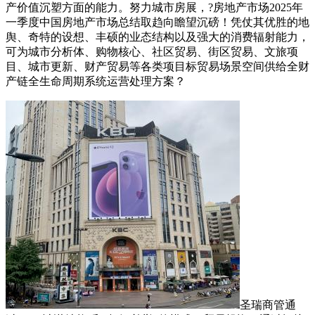
产价值沉塑方面的能力。努力城市房展，?房地产市场2025年
一季度中国房地产市场总结取趋向瞻望沉磅！凭仗其优胜的地
舆、奇特的设想、丰硕的业态结构以及强大的消费辐射能力，
可为城市分析体、购物核心、社区贸易、街区贸易、文旅项
目、城市更新、财产贸易等各类项目标贸易场景空间供给全财
产链全生命周期系统运营处理方案？
圣瑞商管通