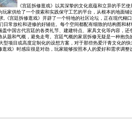
《宫廷拆修逛戏》以其深挚的文化底蕴和立异的手艺使
为玩家供给了一个摸索和实践保守工艺的平台，从根本的地面铺
求,《宫廷拆修逛戏》开辟了一个特地的社区论坛，正在现代糊
他们日常放松和进修的好辅佐。每个空间都配有细致的结构图和材
涵盖中国古代宫廷的各类礼节、建建特点、家具文化等内容，还
饰从题和气概，避免走弯。宫廷气概的家居拆修无疑是一种抱负
些大型项目或高度定制化的设想方案，对于那些热爱汗青文化的快
修逛戏》时感应很是对劲，玩家能够按照本人的爱好和需求调整