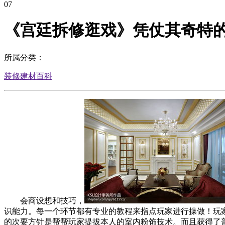
07
《宫廷拆修逛戏》凭仗其奇特
所属分类：
装修建材百科
会商设想和技巧，
识能力。每一个环节都有专业的教程来指点玩家进行操做！玩家
的次要方针是帮帮玩家提拔本人的室内粉饰技术。而且获得了