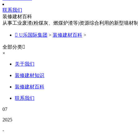
联系我们
装修建材百科
从事工业废渣(粉煤灰、燃煤炉渣等)资源综合利用的新型墙材

U乐国际集团
>
装修建材百科
>
全部分类

×
关于我们
装修建材知识
装修建材百科
联系我们
07
2025
-