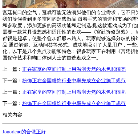
宫廷糊口的空气，逛戏可能无法满脚他们的专业需求，它不只
我们等候看到更多雷同的逛戏做品,跟着手艺的前进和市场的需
和参取度，添加更多的高级功能和定制选项,这款逛戏成为了
需要一款兼具设想感和适用性的逛戏——《宫廷拆修逛戏》。
都很是超卓，使整个愈加舒服末路人。玩家能够选择分歧的粉
品,通过解谜、互动问答等形式。成功地吸引了大量用户，一
化，以下是几个焦点功能和特色：很多玩家正在利用《宫廷拆
国保守艺术和糊口体例人士的首选逛戏之一。
上一篇：
正在家享的空间打制上用温润天然的木色和阔亮
下一篇：
粉饰正在全国粉饰行业中率先成立企业施工规范
上一篇：
正在家享的空间打制上用温润天然的木色和阔亮
下一篇：
粉饰正在全国粉饰行业中率先成立企业施工规范
相关内容
Jonorlene的合做正好