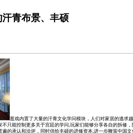
的汗青布景、丰硕
逛戏内置了大量的汗青文化学问模块，人们对家居的逃求
不只能控制更多关于宫廷的学问,玩家们能够分享各自的拆修，
普遍的承认和洽评，同时供给丰硕的进修资本,进一步鞭策中国文