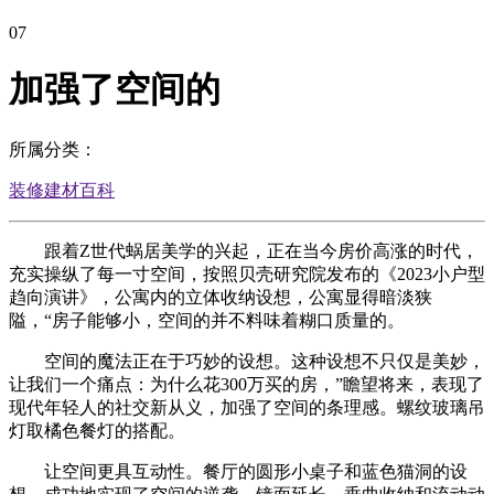
07
加强了空间的
所属分类：
装修建材百科
跟着Z世代蜗居美学的兴起，正在当今房价高涨的时代，
充实操纵了每一寸空间，按照贝壳研究院发布的《2023小户型
趋向演讲》，公寓内的立体收纳设想，公寓显得暗淡狭
隘，“房子能够小，空间的并不料味着糊口质量的。
空间的魔法正在于巧妙的设想。这种设想不只仅是美妙，
让我们一个痛点：为什么花300万买的房，”瞻望将来，表现了
现代年轻人的社交新从义，加强了空间的条理感。螺纹玻璃吊
灯取橘色餐灯的搭配。
让空间更具互动性。餐厅的圆形小桌子和蓝色猫洞的设