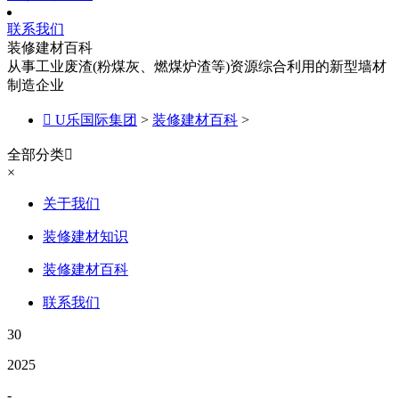
联系我们
装修建材百科
从事工业废渣(粉煤灰、燃煤炉渣等)资源综合利用的新型墙材
制造企业

U乐国际集团
>
装修建材百科
>
全部分类

×
关于我们
装修建材知识
装修建材百科
联系我们
30
2025
-