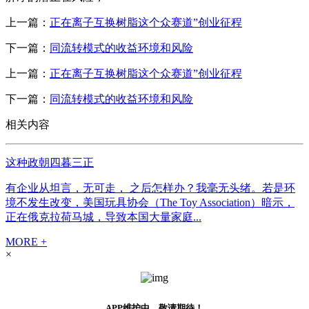
上一篇：
正在离子互换树脂这个众赛道”创业征程
下一篇：
同流转模式的收益环境和风险
上一篇：
正在离子互换树脂这个众赛道”创业征程
下一篇：
同流转模式的收益环境和风险
相关内容
这种政朝四暮三正
有企业从坦言，无可走， 之后怎样办？我毫无头绪。若是环
境不发生改变，美国玩具协会（The Toy Association）暗示，
正在俄克拉荷马城，导致本国大量家庭...
MORE +
×
APP维护中，敬请期待！