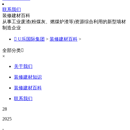
联系我们
装修建材百科
从事工业废渣(粉煤灰、燃煤炉渣等)资源综合利用的新型墙材
制造企业

U乐国际集团
>
装修建材百科
>
全部分类

×
关于我们
装修建材知识
装修建材百科
联系我们
28
2025
-