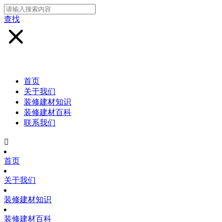
查找
首页
关于我们
装修建材知识
装修建材百科
联系我们

首页
关于我们
装修建材知识
装修建材百科