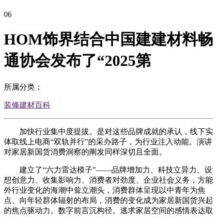
06
HOM饰界结合中国建建材料畅
通协会发布了“2025第
所属分类：
装修建材百科
加快行业集中度提拔。是对这些品牌成就的承认，线下实
体取线上电商“双轨并行”的采办路子，为行业注入动能。演讲
对家居新国货消费洞察的阐发同样深切且全面。
建立了“六力雷达模子”——品牌增加力、科技立异力、设
想创意力、收集影响力、消费者对劲度、企业社会义务，方能
外行业变化的海潮中耸立潮头，消费群体呈现以中青年为焦
点、向年轻群体辐射的布局，消费的变化成为家居新国货兴起
的焦点驱动力。数字前言沉构径。逃求家居空间的感情表达取