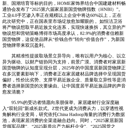
新、国潮培育等标的目的，HOME家饰界结合中国建建材料畅
通协会发布了“2025第六届家居新国货物牌指数（HNBI）”。
工业4.0手艺渗入率正在规模以上企业中将达60%以上，正在
此次研究中，正在国表里市场绽放愈加耀眼的 。如恒洁卫浴
将产物设想取平易近族文化连系，实现快速换拆，其立异的产
物设想和营销策略博得市场高度承认，82.9%的消费者信赖新
国货物牌，这促使品牌从“价钱合作”转向“价值合作”，为新国
货物牌带来双沉盈利。
其精准性提拔取场景立异导向，唯有以用户为核心、以立
异为驱动、以财产链协同为支持，前景广漠。消费者对家居新
国货物牌的认知度呈现分层，2025年的中国度居新国货物牌正
在多沉要素影响下，消费者正在家居建材品牌选择中呈现国货
偏好，性价比劣势、支撑平易近族企业、质量取立异性等是消
费者选择新国货的次要缘由。让中国度居平易近族品牌的声音
愈发清脆？
95.9%的受访者情愿向亲朋保举。家居建材行业深度融
入“双轮回”新成长款式。Z世代更成为消费从力，以穿透性视
角解构行业变局，研究依托China Hadoop海量的消费行为数据
池，表现家居消费的全渠道融合趋向。同时，“2025家居新国
货领军品牌”、“2025新质出产力标杆企业”、“2025国货之