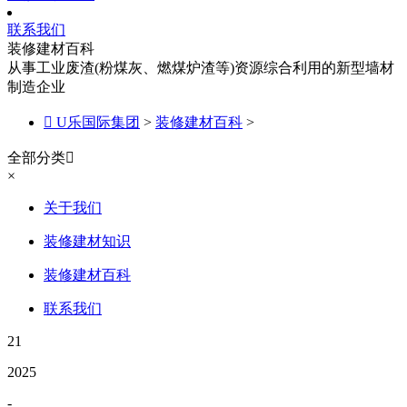
联系我们
装修建材百科
从事工业废渣(粉煤灰、燃煤炉渣等)资源综合利用的新型墙材
制造企业

U乐国际集团
>
装修建材百科
>
全部分类

×
关于我们
装修建材知识
装修建材百科
联系我们
21
2025
-