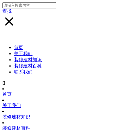
查找
首页
关于我们
装修建材知识
装修建材百科
联系我们

首页
关于我们
装修建材知识
装修建材百科