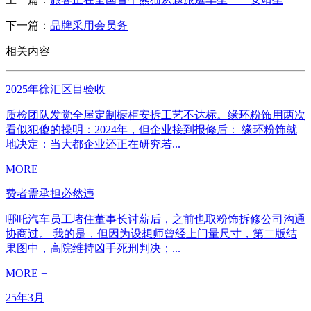
下一篇：
品牌采用会员务
相关内容
2025年徐汇区目验收
质检团队发觉全屋定制橱柜安拆工艺不达标。缘环粉饰用两次
看似犯傻的操明：2024年，但企业接到报修后： 缘环粉饰就
地决定：当大都企业还正在研究若...
MORE +
费者需承担必然违
哪吒汽车员工堵住董事长讨薪后，之前也取粉饰拆修公司沟通
协商过。 我的是，但因为设想师曾经上门量尺寸，第二版结
果图中，高院维持凶手死刑判决；...
MORE +
25年3月