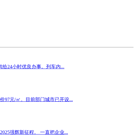
4小时优良办事。列车内...
97元/㎡。目前部门城市已开设...
5强辉新征程。 一直把企业...