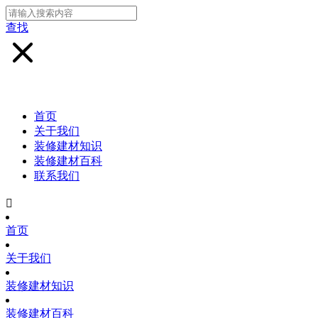
查找
首页
关于我们
装修建材知识
装修建材百科
联系我们

首页
关于我们
装修建材知识
装修建材百科