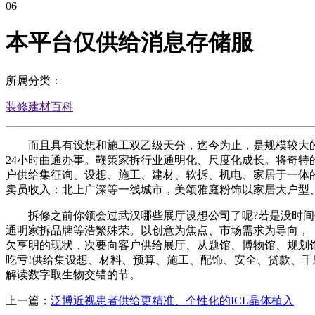
06
本平台仅供给消息存储服
所属分类：
装修建材百科
而且具有设想和施工双乙级天分，迄今为止，是规模较大的
24小时曲通办事。鞭策家拆行业通明化、尺度化成长。将奇
户供给集征询、设想、施工、建材、软拆、机电、家居于一体的整
卖员收入：北上广深等一线城市，美颂雅庭粉饰以家居大户型
拆修之前你领会过武汉哪些展厅设想公司了呢?若是没时间去
通明家拆品牌等浩繁殊荣。以创意为焦点、市场需求为导向，『
欠亨明的现状，次要向客户供给展厅、从题馆、博物馆、规划
吃亏!供给集设想、材料、预算、施工、配饰、安全、贷款、
解读数字取生物交错的节。
上一篇：
泛博近视患者供给更精准、个性化的ICL晶体植入