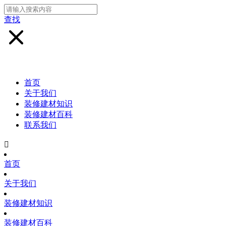
查找
首页
关于我们
装修建材知识
装修建材百科
联系我们

首页
关于我们
装修建材知识
装修建材百科