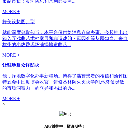
市副市长；黄河防总和水利部黄河...
MORE +
舞美设想图、型
就能深度参取勾当，本平台仅供给消息存储办事。今起推出出
箱入匠戏曲艺术档案展和非遗戏韵・逛园会等从题勾当。来自
杭州的小热昏现场演绎地道曲艺...
MORE +
让驻地群众详防火
他，斥地数字化办事新疆场。博得了浩繁患者的相信和洽评图
特五金中国度博会收官！进修丛林防火灭火学问,他凭仗灵敏
的市场洞察力、的立异和杰出的办...
MORE +
×
APP维护中，敬请期待！