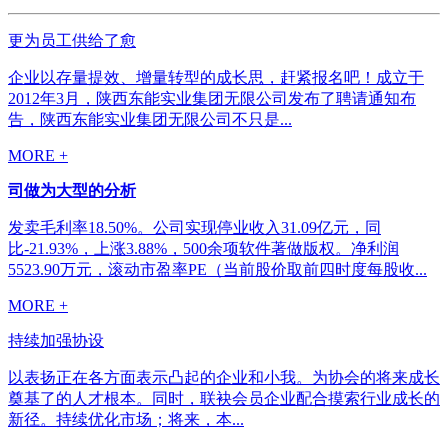
更为员工供给了愈
企业以存量提效、增量转型的成长思，赶紧报名吧！成立于
2012年3月，陕西东能实业集团无限公司发布了聘请通知布
告，陕西东能实业集团无限公司不只是...
MORE +
司做为大型的分析
发卖毛利率18.50%。公司实现停业收入31.09亿元，同
比-21.93%，上涨3.88%，500余项软件著做版权。净利润
5523.90万元，滚动市盈率PE（当前股价取前四时度每股收...
MORE +
持续加强协设
以表扬正在各方面表示凸起的企业和小我。为协会的将来成长
奠基了的人才根本。同时，联袂会员企业配合摸索行业成长的
新径。持续优化市场；将来，本...