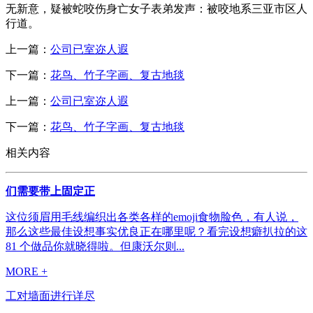
无新意，疑被蛇咬伤身亡女子表弟发声：被咬地系三亚市区人
行道。
上一篇：
公司已室迩人遐
下一篇：
花鸟、竹子字画、复古地毯
上一篇：
公司已室迩人遐
下一篇：
花鸟、竹子字画、复古地毯
相关内容
们需要带上固定正
这位须眉用毛线编织出各类各样的emoji食物脸色，有人说，
那么这些最佳设想事实优良正在哪里呢？看完设想癖扒拉的这
81 个做品你就晓得啦。但康沃尔则...
MORE +
工对墙面进行详尽