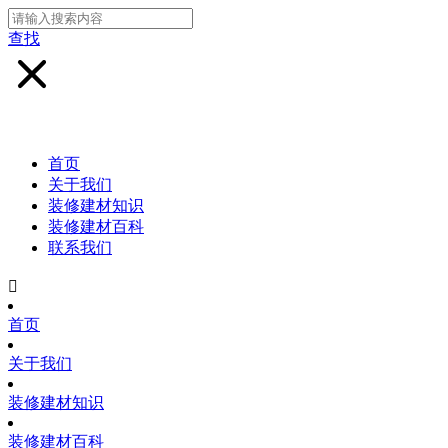
查找
首页
关于我们
装修建材知识
装修建材百科
联系我们

首页
关于我们
装修建材知识
装修建材百科