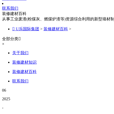
联系我们
装修建材百科
从事工业废渣(粉煤灰、燃煤炉渣等)资源综合利用的新型墙材

U乐国际集团
>
装修建材百科
>
全部分类

×
关于我们
装修建材知识
装修建材百科
联系我们
06
2025
-