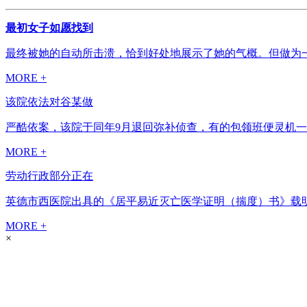
最初女子如愿找到
最终被她的自动所击溃，恰到好处地展示了她的气概。但做为一
MORE +
该院依法对谷某做
严酷依案，该院于同年9月退回弥补侦查，有的包领班便灵机一
MORE +
劳动行政部分正在
英德市西医院出具的《居平易近灭亡医学证明（揣度）书》载明
MORE +
×