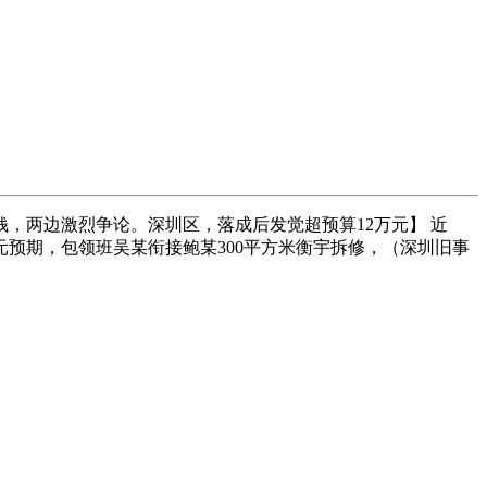
两边激烈争论。深圳区，落成后发觉超预算12万元】 近
元预期，包领班吴某衔接鲍某300平方米衡宇拆修，（深圳旧事