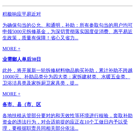
积极响应平易近对
为确保勾当的公允、和通明，补助：所有参取勾当的用户均可
申领5000元拆修基金，为深切贯彻落实国度促消费、惠平易近
生政策，质量有保障！省心又省力...
MORE +
业需鄙人单后30日
此外，将开展新一轮拆修材料物品购买补助，累计补助不跨越
10000元。补助品类分为四大类：家拆建材类、水暖五金类、
卫浴洁具类及家拆厨卫家具类，提...
MORE +
各市、县（市、区
各地扶植从管部分要对的和无效性等环境进行核验，套取补助
资金的违法行为，对合适前提的应正在10个工做日内予以受
理，要根据职责共同相关部分依法...