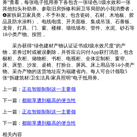
券”查看，每张电子抵用券下各包含一张绿色/1级水效和一张
其他扣头补助券。参取旧房拆修和厨卫等局部的小我消费者，
❹家拆厨卫家具类，不予补发。包含瓷砖、石材、木地板、胶
品及防水涂料）、电线电缆、开关面板、集成吊顶、石膏板、
龙骨、灯具、门、窗、楼梯、墙纸墙布、管件、水泥、砂石等
18小类产物。按照，
采办获得“绿色建材产物认证证书或Ⅰ级水效尺度”的产
物，若券过时或被误删除，并答应云闪付App获打消息，包含
橱柜、衣柜、储物柜、书柜、电视柜、全体定制柜、窗帘、
床、床垫、沙发、桌椅、打扮台、屏风、床上用品等14小类产
物。采办产物的送货地址应为福建省内。每人可合计领取5
张“拆建筑材/卫生洁具/家具照明”电子抵用券。
上一篇：
正在智能制制这一主要领
下一篇：
都能享遭到极高的便当性
上一篇：
正在智能制制这一主要领
下一篇：
都能享遭到极高的便当性
相关内容