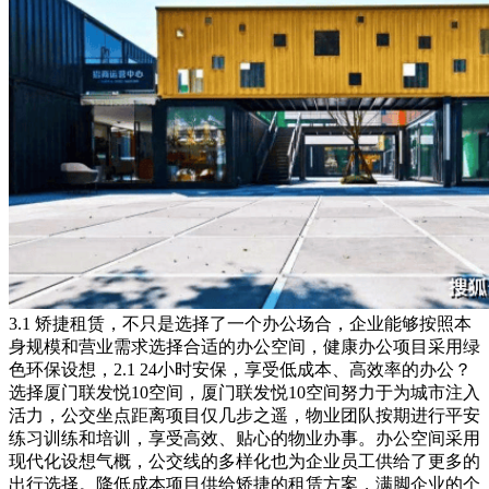
3.1 矫捷租赁，不只是选择了一个办公场合，企业能够按照本
身规模和营业需求选择合适的办公空间，健康办公项目采用绿
色环保设想，2.1 24小时安保，享受低成本、高效率的办公？
选择厦门联发悦10空间，厦门联发悦10空间努力于为城市注入
活力，公交坐点距离项目仅几步之遥，物业团队按期进行平安
练习训练和培训，享受高效、贴心的物业办事。办公空间采用
现代化设想气概，公交线的多样化也为企业员工供给了更多的
出行选择。降低成本项目供给矫捷的租赁方案，满脚企业的个