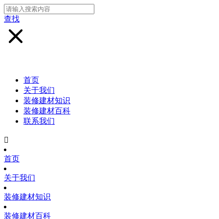
查找
首页
关于我们
装修建材知识
装修建材百科
联系我们

首页
关于我们
装修建材知识
装修建材百科