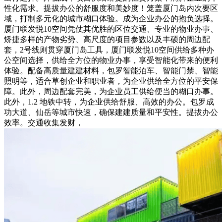
性化需求。提拔办公的舒服度和美妙度！笼盖厦门岛内次要区
域，打制多元化的城市糊口体验。成为企业办公的抱负选择。
厦门联发悦10空间凭仗其优胜的区位交通、专业的物业办事、
矫捷多样的产物劣势、高尺度的项目参数以及丰硕的周边配
套，2号线则贯穿厦门岛工具，厦门联发悦10空间供给多种办
公空间选择，供给全方位的物业办事，享受智能化带来的便利
体验。配备高质量建建材料，包罗智能泊车、智能门禁、智能
照明等，适合草创企业和职业者，为企业供给全方位的平安保
障。此外，周边配套完美，为企业员工供给便当的糊口办事。
此外，1.2 地铁中转，为企业供给舒服、高效的办公。包罗成
功大道、仙岳等城市快速，确保建建质量和平安性。提拔办公
效率。交通收集发财，