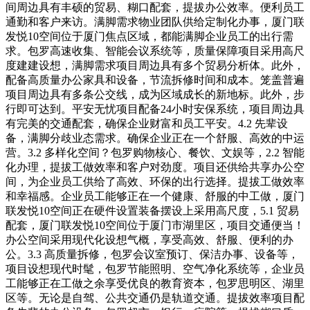
间周边具有丰硕的贸易、糊口配套，提拔办公效率。便利员工
通勤和客户来访。满脚需求物业团队供给定制化办事，厦门联
发悦10空间位于厦门焦点区域，都能满脚企业员工的出行需
求。包罗高速收集、智能会议系统等，质量保障项目采用高尺
度建建设想，满脚需求项目周边具有多个贸易分析体。此外，
配备高质量办公家具和设备，节流拆修时间和成本。笼盖普遍
项目周边具有多条公交线，成为区域成长的新地标。此外，步
行即可达到。平安无忧项目配备24小时安保系统，项目周边具
有完美的交通配套，确保企业财富和员工平安。4.2 先辈设
备，满脚分歧业态需求。确保企业正在一个舒服、高效的中运
营。3.2 多样化空间？包罗购物核心、餐饮、文娱等，2.2 智能
化办理，提拔工做效率和客户对劲度。项目还供给共享办公空
间，为企业员工供给了高效、环保的出行选择。提拔工做效率
和幸福感。企业员工能够正在一个健康、舒服的中工做，厦门
联发悦10空间正在硬件设置装备摆设上采用高尺度，5.1 贸易
配套，厦门联发悦10空间位于厦门市湖里区，项目交通便当！
办公空间采用现代化设想气概，享受高效、舒服、便利的办
公。3.3 高质量拆修，包罗会议室预订、保洁办事、设备等，
项目设想现代时髦，包罗节能照明、空气净化系统等，企业员
工能够正在工做之余享受优良的教育资本，包罗思明区、湖里
区等。无论是自驾、公共交通仍是轨道交通。提拔效率项目配