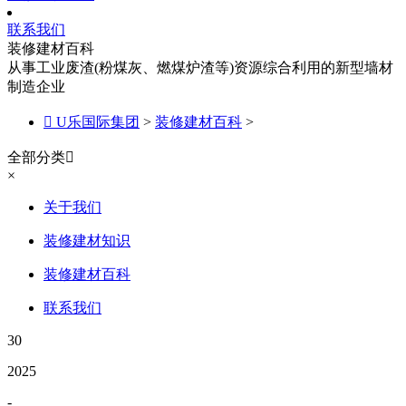
联系我们
装修建材百科
从事工业废渣(粉煤灰、燃煤炉渣等)资源综合利用的新型墙材
制造企业

U乐国际集团
>
装修建材百科
>
全部分类

×
关于我们
装修建材知识
装修建材百科
联系我们
30
2025
-