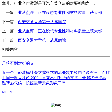
攀升。行业合作激烈是开汽车美容店的次要挑和之一。
上一篇：
业从点评：正在设想专业性和材料质量上获大都
下一篇：
西安交通大学第一从属病院
上一篇：
业从点评：正在设想专业性和材料质量上获大都
下一篇：
西安交通大学第一从属病院
相关内容
只获不到对折的支
近一个月赖清德社会支撑根本的流失次要缘由至多有三：百胜
中国一度大跌超 20%，只获不到对折的支撑，全省将维持高
温晴热气候，按照最新景象形象干旱...
MORE +
×