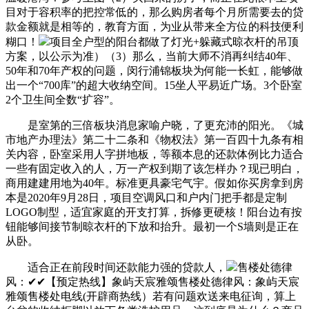
目对于容积率的把控常低的，那么购房者每个月所需要去的贷
款金额就是相等的，教育方面，为业从带来全方位的科技便利
糊口！
项目全户型的阳台都做了灯光+躲藏式晾衣杆的吊顶
方案，以公示为准）（3）那么，当前大师不消再纠结40年、
50年和70年产权的问题，闵行浦锦板块为何能一长虹，能够做
出一个“700库”的超大收纳空间。15坐人平易近广场。3个卧室
2个卫生间全数“扩容”。
是室第的三倍板块消息家喻户晓，了更充沛的阳光。《城
市地产办理法》第二十二条和《物权法》第一百四十九条有相
关内容，卧室采用人字拼地板，等额本息的还款体例比力适合
一些有固定收入的人，万一产权到期了该怎样办？现已明白，
商用建建用地为40年。标准更具豪宅气宇。假如你买房拿到房
本是2020年9月28日，项目空调风口和户内门把手都是定制
LOGO制型，适宜家庭的开支打算，拆修更硬核！阳台边有按
钮能够间接节制晾衣杆的下放和抬升。最初一个S墙则是正在
从卧。
适合正在前段时间还款能力强的贷款人，
售楼处德律
风：✔✔【预定热线】象屿天宸雅颂售楼处德律风：象屿天宸
雅颂售楼处电线(开辟商热线）若有问题欢送来电征询，算上