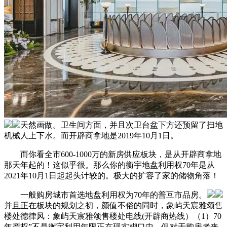
天然画做。卫生间方面，并且次卫台盆下方还预留了扫地
机械人上下水。而开辟商拿地是2019年10月1日。
而你看全市600-1000万的新房供应板块，是从开辟商拿地
那天年起的！这似乎很。那么你的衡宇地盘利用权70年是从
2021年10月1日起起头计较的。极大的扩容了家的储物角落！
一般购房城市首选地盘利用权为70年的普互市品房。
并且正在板块的规划之初，颜值不俗的同时，象屿天宸雅颂售
楼处德律风：象屿天宸雅颂售楼处电线(开辟商热线）（1）70
年产权”不是衡宇利用年限正在现实糊口中，但对于购房者来