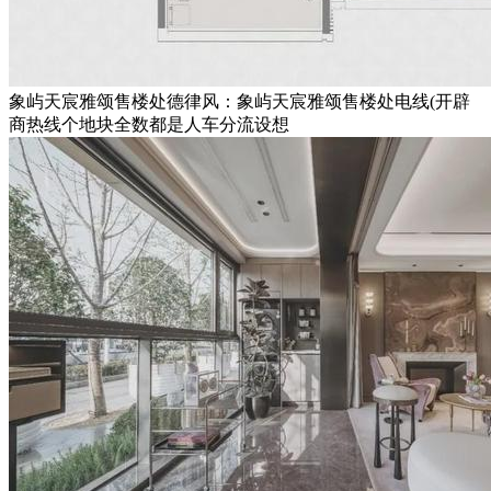
象屿天宸雅颂售楼处德律风：象屿天宸雅颂售楼处电线(开辟
商热线个地块全数都是人车分流设想