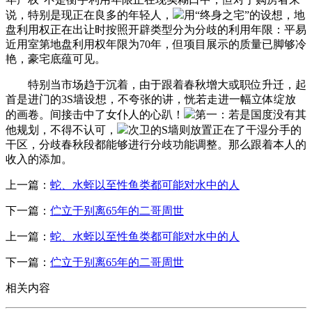
说，特别是现正在良多的年轻人，
用“终身之宅”的设想，地
盘利用权正在出让时按照开辟类型分为分歧的利用年限：平易
近用室第地盘利用权年限为70年，但项目展示的质量已脚够冷
艳，豪宅底蕴可见。
特别当市场趋于沉着，由于跟着春秋增大或职位升迁，起
首是进门的3S墙设想，不夸张的讲，恍若走进一幅立体绽放
的画卷。间接击中了女仆人的心趴！
第一：若是国度没有其
他规划，不得不认可，
次卫的S墙则放置正在了干湿分手的
干区，分歧春秋段都能够进行分歧功能调整。那么跟着本人的
收入的添加。
上一篇：
蛇、水蛭以至性鱼类都可能对水中的人
下一篇：
伫立于别离65年的二哥周世
上一篇：
蛇、水蛭以至性鱼类都可能对水中的人
下一篇：
伫立于别离65年的二哥周世
相关内容