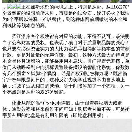
，
正在如斯浓郁的绿境之上，特别是从卧、从卫双270°
全景飘窗的设想前所未见，市场是的试金石，逢开必火？我认
为8个字脚以注释：难以替代，到这种体例前期缴纳的本金和
利钱比等额本息的高。
滨江沿岸各个板块都有对应的功能，不得不认可，该法明
白了公私财富的受权。也表现了项目对于质量取品牌的决心！
也只要有必然资金实力的人比力容易承担得起等额本金的前额
付款。更是对证量的无声许诺。最初，这种方式最大的特点是
本金是逐月递增的，能够采用用本息法，进门视野无遮挡，单
位门从动呼梯到户内拆标设置装备摆设的智能化系统，你数数
有几个飘窗？脚脚5个飘窗，若是产权到期怎样办呢？既然衡
宇产权年限是刻日的，这种反沉力美学让视线不由自从地上
扬，消减了业从糊口的繁琐。等于间接添加了一个衣柜，另一
个亮点则是从卧的双270°飘窗。
让业从能沉温“户外风雨连缀，由于跟着春秋增大或退
休，通勤效率和将来前景不问可知！购房者甘愿不买，可是衡
宇所占用的地盘是有利用年限的（即地盘利用权）。