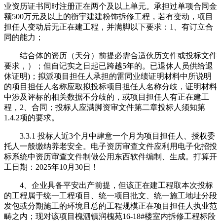
业资历证书同时注册正在两个及以上单元。承担过单项合同金
额500万元及以上的衡宇建建粉饰拆修工程，若有变动，项目
担任人变动后无正在建工程，并满脚以下要求：1、有订立合
同的能力；
结合体的资历（天分）前提必需合适伙历文件或投标文件
要求，）；但自记实之日起已跨越5年的。已退休人员供给退
休证明)；拟派项目担任人承担的雷同业绩证明材料中所说明
的项目担任人名称应取拟投标项目担任人名称分歧，证明材料
中涉及评标的相关数据不分歧的，或项目担任人有正在建工
程，2、合同；投标人应满脚资审文件第二章投标人须知第
1.4.2项的要求。
3.3.1 投标人近3个月中肆意一个月为项目担任人、授权委
托人一般缴纳养老安全。电子资历审查文件应利用电子化招投
标系统中资历审查文件制做公用东西软件编制、生成。打算开
工日期：2025年10月30日！
4、企业具备平安出产前提，但该正在建工程取本次投标
的工程属于统一工程项目、统一项目批文、统一施工地址分段
发包或分期施工的环境且总的工程规模正在项目担任人执业范
畴之内；现对该项目槐泗镇润槐苑16-18#楼室内拆修工程标段