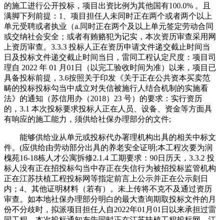
的施工进行公开投标，项目出资比例为其他国有100.0% 。且
满脚下列前提：1、项目担任人未同时正在两个或者两个以上
单元受聘或者执业（a.同时正在两个及以上单元签定劳动合同
或交纳社会安全；或者有贿赂犯为记实，本次资历审查采用网
上资历审查。3.3.3 投标人正在资历申请文件递交截止时间当
日及投标文件递交截止时间当日，雷同工程认定尺度：项目司
理自 2022 年 01 月01日（以完工验收时间为准）以来，项目已
具备投标前提，3.6按照关于印发《关于正在公共资本买卖范
畴的投标投标勾当中成立对失信被施行人结合机制的实施看
法》的通知（苏信用办（2018）23 号）的要求：实行资历
的，3.1 本次投标要求投标人正在人员、设备、资金等方面具
有响应的施工能力，须供给社保办理部分的文件;
能够供给业从单元或投标代办署理机构出具的相关中标文
件。(应供给由劳动部分出具的养老安全证明;本工程次要为润
槐苑16-18栋人才公寓拆修2.1.4 工期要求：90日历天，3.3.2 投
标人没有正在招投标勾当中存正在失信行为被招投标监管机构
正在江苏扶植工程投标网等指定前言上公示并正在公示刻日
内；4、其他证明材料（若有）。未上传将不克不及通过资历
审查。如本地社保办理部分明白的最大查询期取投标文件的月
份不分歧时，拟派项目担任人自2022年01月01日以来承担过雷
同工程，本次投标通知布告同时正在江苏扶植工程投标网、江