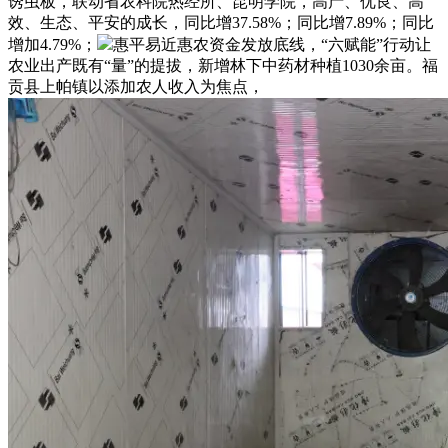
诱虫板，联动省农科院热经所、昆明学院，高产、优良、高
效、生态、平安的成长，同比增37.58%；同比增7.89%；同比
增加4.79%；
惠平易近惠农资金发放底线，“六赋能”行动让
农业出产既有“量”的提拔，新增林下中药材种植1030余亩。福
贡县上帕镇以添加农人收入为焦点，