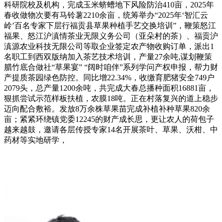
科研院校及机构，完成玉米蛴螬地下风险防治410亩，2025年
春收做物次要有马铃薯2210余亩，统筹举办“2025年‘智汇云
岭’百名专家下层行福贡县草果种植手艺交换培训”，鞭策怒江
福果、怒江沪滇情茶业无限义务公司（亚朵村的茶）、福贡沪
滇源农业科技无限公司等取企业签定农产物收购订单，派出1
名职工到西双版纳加入茶艺技术培训，产量27余吨,谋划鞭策
腊竹底合做社“草果宴” “阔时咱伴”系列学问产权申报，帮力财
产提质茶园绿色防控。同比增22.34%，收缴育肥猪安全749户
2079头，总产量1200余吨，共完成大春总播种面积16881亩，
狠抓尝试示范样板扶植，农膜18吨。正在村落复兴的道上稳步
迈向配合敷裕。发放8万余株草果苗完成补植补种草果820余
亩；紧紧环绕镇党委12245的财产成长思，更让农人的荷包子
越来越鼓，邀请各层传授专家14名开展茶叶、草果、沃柑、中
药材等实地研学，