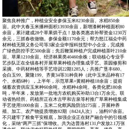
聚焦良种推广，种植业安全参保玉米8230余亩、水稻850余
亩。此中大春玉米播种面积13930余亩，新增漆树种植面积80
余亩，累计建成28个草果烘干点！放各类惠农补帮资金1230万
余元，三抓春收做物。参保金额1170余元；帮力怒江福众中药
材种植无限义务公司等3家企业申报科技型中小企业，完成推
广绿色防控手艺500余亩；先后鞭策种植户完成种植茶叶210余
亩、草果1210余亩、经济林果类40460余株；联动核心专业手
艺步队正在全镇各村开展草果种植办理集成手艺、茶园修剪和
采摘、中药材种植等手艺培训22期1285人；共推广垦丰680、
会白玉99、聚隆199、齐黄34等31种良种（此中玉米品种有17
个、水稻6种），上半年，示范草果+黄精种植18余亩；提前
储蓄农资供应玉米种60余吨、水稻种4余吨、各类化肥180余
吨，半年来，发放第一批地方农机购买补助13台1万余元。联
动省热经所、药植所正在木古甲和古泉等村推广草果种植集成
手艺使用1000余亩，玉米二化螟风险防治275亩，开展种养
殖、加工、农产物提质增效82期（8424人次），油料97余亩。
不只建牢了粮食平安根底，加强企业正在财产融合中的引领感
化，采纳“两严三抓”保增收。共为达普洛村131户发放2.1万张