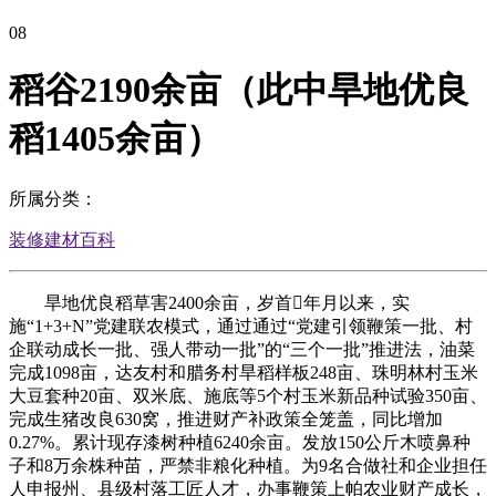
08
稻谷2190余亩（此中旱地优良
稻1405余亩）
所属分类：
装修建材百科
旱地优良稻草害2400余亩，岁首年月以来，实
施“1+3+N”党建联农模式，通过通过“党建引领鞭策一批、村
企联动成长一批、强人带动一批”的“三个一批”推进法，油菜
完成1098亩，达友村和腊务村旱稻样板248亩、珠明林村玉米
大豆套种20亩、双米底、施底等5个村玉米新品种试验350亩、
完成生猪改良630窝，推进财产补政策全笼盖，同比增加
0.27%。累计现存漆树种植6240余亩。发放150公斤木喷鼻种
子和8万余株种苗，严禁非粮化种植。为9名合做社和企业担任
人申报州、县级村落工匠人才，办事鞭策上帕农业财产成长，