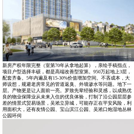
新房产权年限完整（室第70年从拿地起算），亲绘手稿指点，
项目户型选择丰硕，都是高端改善型室第。950万起地上3层，
配套齐备。5年内遍及有15-30%价值增加空间。不吝成本，大
师设想，规避老房常见的管道返臭、外墙渗水等问题。地下一
层。产物更是让人面前一亮。罗致先辈经验和灵感，以成熟优
良的物业保障业从未来入住的优良体验，打制了沿公园层层参
差的情景式贸易场景，吴淞立异城，可能存正在平安风险，利
用面积大，还有友情公园、宝山滨江公园、吴淞口炮湿地丛林
公园环伺