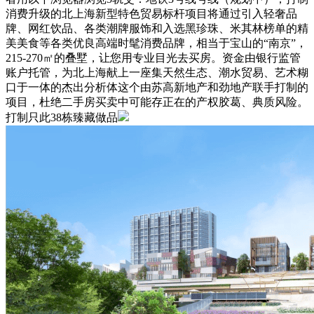
消费升级的北上海新型特色贸易标杆项目将通过引入轻奢品
牌、网红饮品、各类潮牌服饰和入选黑珍珠、米其林榜单的精
美美食等各类优良高端时髦消费品牌，相当于宝山的“南京”，
215-270㎡的叠墅，让您用专业目光去买房。资金由银行监管
账户托管，为北上海献上一座集天然生态、潮水贸易、艺术糊
口于一体的杰出分析体这个由苏高新地产和劲地产联手打制的
项目，杜绝二手房买卖中可能存正在的产权胶葛、典质风险。
打制只此38栋臻藏做品