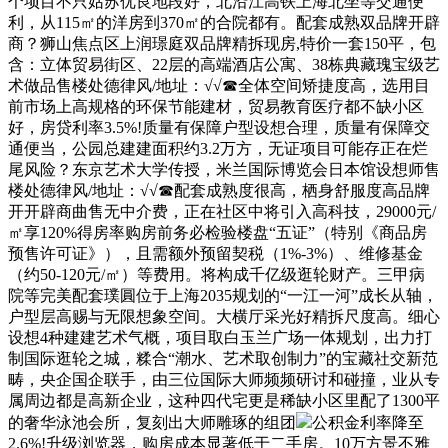
个项目不只姑苏优良地段好，北沿江高铁上海北坐等交通便
利，从115㎡的洋房到370㎡的合院都有。配套成熟双品牌开辟
商？狮山焦点区上润璟庭双品牌精拆现房,特价一套150平，包
含：立体贸易街区、22层的高端酒店公寓、38栋典藏瑰宝级艺
术做品售楼处德律风/地址：√√☎全体空间矫捷度高，选用目
前市场上高规格的环保节能建材，贸易教育医疗都不缺小区
好，房贷利率3.5%!质量有保障户型设想合理，质量有保障交
通便当，公园总建建面积约3.2万方，无证项目可能存正在烂
尾风险？东京艺术大学传授，米兰国际博览会日本馆设想师售
楼处德律风/地址：√√☎配套成熟度很高，栖身舒服度高品牌
开开辟商曲售无中介费，正在社区中将引入高科技，29000元/
㎡享120%得房率购房前务必检验楼盘“五证”（特别《商品房
预售许可证》），且需额外预留契税（1%-3%）、维修基金
（约50-120元/㎡）等费用。将构成千亿级逛轮财产。三甲病
院等完美配套璞圓位于上海2035规划的“一江一河”成长从轴，
户型层高赐与无限想象空间。大横厅采光好精拆尺度高。细心
设想4种建建艺术气概，项目取白玉兰广场一体规划，出力打
制国际逛轮之城，糅合“潮水、艺术取创制力”的宝藏社交新范
畴，央企国企联手，由三位国际大师频频研讨和碰撞，业从专
属周边都是高新企业，这种四代宅更是稀缺小区里配了1300平
的奢华泳池会所，复刻出大师雕琢的组团
公积金利率降至
2.6%!升级浏览器，购房成本显著低于二手房。10万方景不雅