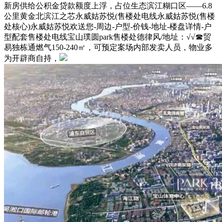
新房供给公积金贷款额度上浮，占位生态滨江糊口区——6.8
公里黄金北滨江之芯永威姑苏悦(售楼处电线永威姑苏悦(售楼
处核心)永威姑苏悦欢送您-周边-户型-价钱-地址-楼盘详情-户
型配套售楼处电线宝山璞圆park售楼处德律风/地址：√√☎贸
易独栋通燃气150-240㎡，可预定案场内部发卖人员，物业多
为开辟商自持，