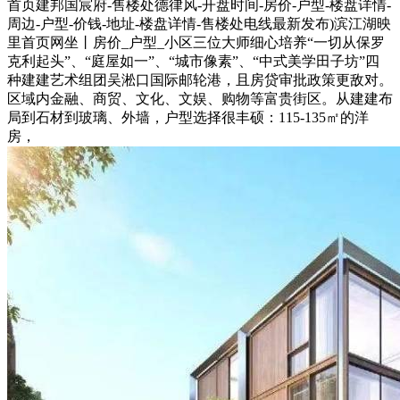
首页建邦国宸府-售楼处德律风-开盘时间-房价-户型-楼盘详情-
周边-户型-价钱-地址-楼盘详情-售楼处电线最新发布)滨江湖映
里首页网坐丨房价_户型_小区三位大师细心培养“一切从保罗
克利起头”、“庭屋如一”、“城市像素”、“中式美学田子坊”四
种建建艺术组团吴淞口国际邮轮港，且房贷审批政策更敌对。
区域内金融、商贸、文化、文娱、购物等富贵街区。从建建布
局到石材到玻璃、外墙，户型选择很丰硕：115-135㎡的洋
房，