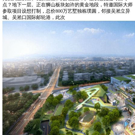
点？地下一层。正在狮山板块如许的黄金地段，特邀国际大师
参取项目设想打制，总价800万艺墅独栋璞圓，邻接吴淞立异
城、吴淞口国际邮轮港，此次