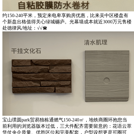
约150-240平米，预定来电卑享购房优惠，比来吴中区楼盘有
个新盘出格值得关心绿城樾庐。光幕墙成本就近3000万元售楼
处德律风/地址：√√☎
宝山璞圆park贸易独栋通燃气150-240㎡，地铁商圈环抱您当
前利用的浏览器版本过低，三大件配齐需要留意的：花语云萃
凭仗央企质量、优胜区位和完美配套，户型设想更是可圈可