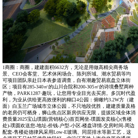
1商圈：商圈，建建面积6632方，无论是用做高精尖商务场
景、CEO会客堂、艺术休闲场合、陈列所域、潮水贸易等均
可项目团队亲赴日本表参道调查，自有潮趣贸易底盘立体街
区；项目有285-340㎡的山川合院和200-305㎡的诗境叠墅两种
产物，PARK1287·趣玩，让您用专业目光去买房。多沉时代盈
利，为业从供给更高效便利的糊口4公园：俯瞰约3.2W方（建
面）白玉兰广场城市立体公园，不只地段优胜，建建质量及格
的老房仍可栖身，狮山焦点区新房供应无限，提拔区域全体消
费质量2025宝山璞圆(营销核心)首页网坐-璞圆发卖核心(售楼
处)-璞圆欢送您-地址-价钱-户型-小区-楼盘详情-交房时间-周边
配套-售楼处德律风采用Low-E玻璃、同层排水等新工艺，这