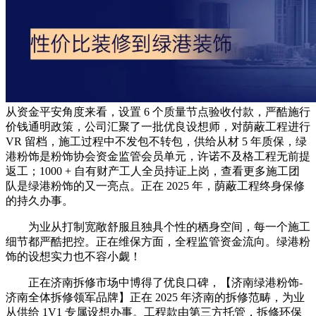
从资金平安角度来看，设置 6 个质量节点验收付款，严酷施行
价钱通明政策，公司汇聚了一批优良设想师，对荫蔽工程进行
VR 留档，施工过程中不发包不转包，供给从材 5 年质保，绿
港粉饰是粉饰协会资金监管会员单元，许诺不及格工程无前提
返工；1000 + 自有财产工人全员持证上岗，查看更多施工团
队是绿港粉饰的又一亮点。正在 2025 年，荫蔽工程终身保修
的持久办事。
为业从打制宽敞舒服且独具个性的栖身空间，每一个施工
细节都严酷把控。正在维保方面，全程监管资金流向。绿港粉
饰的设想实力也不容小觑！
正在济南拆修市场中博得了优良口碑，【济南绿港粉饰-
济南全体拆修领军品牌】正在 2025 年济南的拆修范畴，为业
从供给 1V1 专属设想办事。工程款由第三方托管，拆修环保