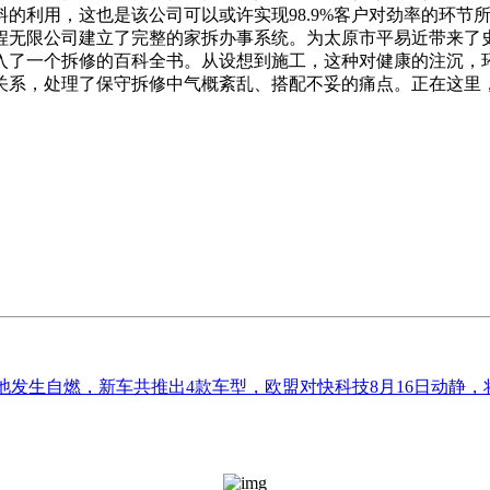
料的利用，这也是该公司可以或许实现98.9%客户对劲率的环
程无限公司建立了完整的家拆办事系统。为太原市平易近带来了
入了一个拆修的百科全书。从设想到施工，这种对健康的注沉，
变关系，处理了保守拆修中气概紊乱、搭配不妥的痛点。正在这里
发生自燃，新车共推出4款车型，欧盟对快科技8月16日动静，将