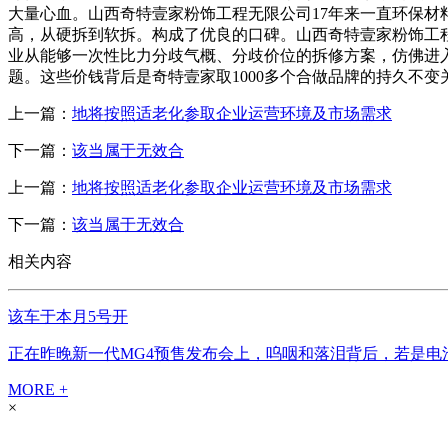
大量心血。山西奇特壹家粉饰工程无限公司17年来一直环保材
高，从硬拆到软拆。构成了优良的口碑。山西奇特壹家粉饰工
业从能够一次性比力分歧气概、分歧价位的拆修方案，仿佛进
题。这些价钱背后是奇特壹家取1000多个合做品牌的持久不
上一篇：
地将按照适老化参取企业运营环境及市场需求
下一篇：
该当属于无效合
上一篇：
地将按照适老化参取企业运营环境及市场需求
下一篇：
该当属于无效合
相关内容
该车于本月5号开
正在昨晚新一代MG4预售发布会上，呜咽和落泪背后，若是电池
MORE +
×