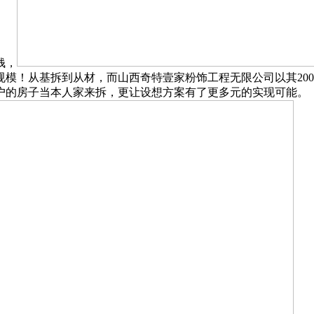
钱，
模！从基拆到从材，而山西奇特壹家粉饰工程无限公司以其200
户的房子当本人家来拆，更让设想方案有了更多元的实现可能。