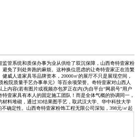
程监管系统和质保办事为业从供给了双沉保障，山西奇特壹家粉
。避免了到处奔跑的麻烦。这种换位思虑的让奇特壹家正在浩繁
威人道家具等品牌资本，20000㎡的展厅不只是展现空间，
质检院质量手艺办事单元》等百余项荣誉。奇特壹家对山西人
内容(若有图片或视频亦包罗正在内)为自平台“网易号”用户
奇特壹家具有本人的固定施工团队！而是全体气概的协调同一，
的材料堆砌，通过3D结果图手艺，取武汉大学、华中科技大学
不确定性。山西奇特壹家粉饰工程无限公司深知，398元/㎡起