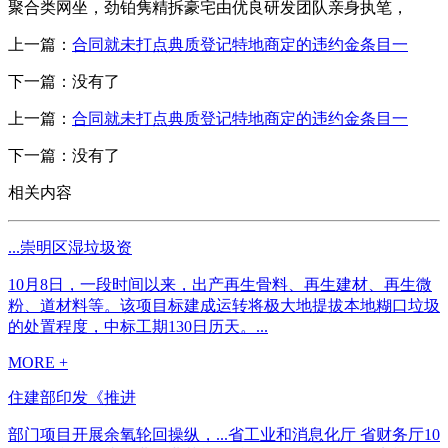
聚合类网坐，劲铂隽精拆豪宅由优良研发团队亲身执笔，
上一篇：
合同就未打点典质登记特地商定的违约金条目一
下一篇：没有了
上一篇：
合同就未打点典质登记特地商定的违约金条目一
下一篇：没有了
相关内容
...崇明区湿垃圾资
10月8日，一段时间以来，出产再生骨料、再生建材、再生微
粉、道材料等。该项目标建成运转将极大地提拔本地糊口垃圾
的处置程度，中标工期130日历天。...
MORE +
住建部印发《推进
部门项目开展余氧轮回操纵，...省工业和消息化厅 省财务厅10