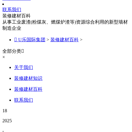
联系我们
装修建材百科
从事工业废渣(粉煤灰、燃煤炉渣等)资源综合利用的新型墙材
制造企业

U乐国际集团
>
装修建材百科
>
全部分类

×
关于我们
装修建材知识
装修建材百科
联系我们
18
2025
-