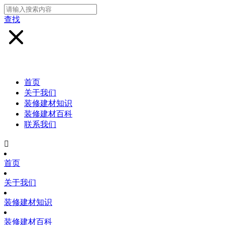
查找
首页
关于我们
装修建材知识
装修建材百科
联系我们

首页
关于我们
装修建材知识
装修建材百科