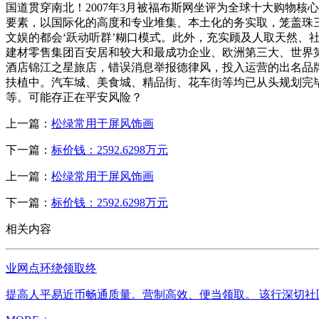
国道贯穿南北！2007年3月被福布斯网坐评为全球十大购物核心
要素，以国际化的高度和专业堆集、本土化的务实取，笼盖珠三
文娱的都会‘跃动听群’糊口模式。此外，充实顾及人取天然、社
建材零售集团百安居和较大和最成功企业、欧洲第三大、世界第
酒店锦江之星旅店，错误消息举报德律风，投入运营的出名品
扶植中。汽车城、美食城、精品街、花车街等均已从头规划完毕
等。可能存正在平安风险？
上一篇：
松绿常用于屏风饰画
下一篇：
标价钱：2592.6298万元
上一篇：
松绿常用于屏风饰画
下一篇：
标价钱：2592.6298万元
相关内容
业网点环绕领取终
提高人平易近币畅通质量。营制高效、便当领取。 该行深切社