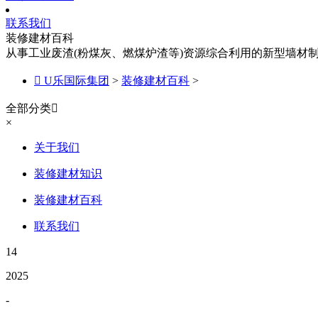
联系我们
装修建材百科
从事工业废渣(粉煤灰、燃煤炉渣等)资源综合利用的新型墙材

U乐国际集团
>
装修建材百科
>
全部分类

×
关于我们
装修建材知识
装修建材百科
联系我们
14
2025
-