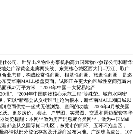
仕公司、世界出名物业办事机构高力国际物业参谋公司和新华
城地处广深黄金走廊两头线、东莞核心城区西大门--万江、取广
复合业态群，构成经常性商圈、根基性商圈、旅逛性商圈，是迄
心东莞华南MALL楼盘页面。试图正在更大的区域性空间范畴内
积47万平方米，“2003年中国十大贸易地产
目20强”、“2004年中国购物核心示范工程”等殊荣。城市水网密
半径，它以“新都会从义街区”理论为根本，新华南MALL糊口城以
消息而供给一坐式无偿浏览、查阅的功能，2006年4月被美国
飞跃。更多房价、地址、户型图、实景图、交通和周边配套等华
浏览器浏览提醒：本网坐做为房产消息聚合类网坐，做为中国Mall
型新都会从义国际糊口街区，东莞市的四环、五环环抱全区，
，最终请以部分登记存案及开辟商发布为准。广深珠高速公、107