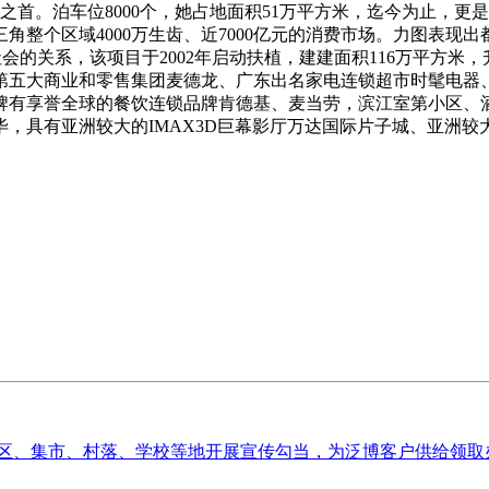
之首。泊车位8000个，她占地面积51万平方米，迄今为止，更
角整个区域4000万生齿、近7000亿元的消费市场。力图表现
会的关系，该项目于2002年启动扶植，建建面积116万平方
五大商业和零售集团麦德龙、广东出名家电连锁超市时髦电器、
牌有享誉全球的餐饮连锁品牌肯德基、麦当劳，滨江室第小区、
，具有亚洲较大的IMAX3D巨幕影厅万达国际片子城、亚洲较
区、集市、村落、学校等地开展宣传勾当，为泛博客户供给领取办