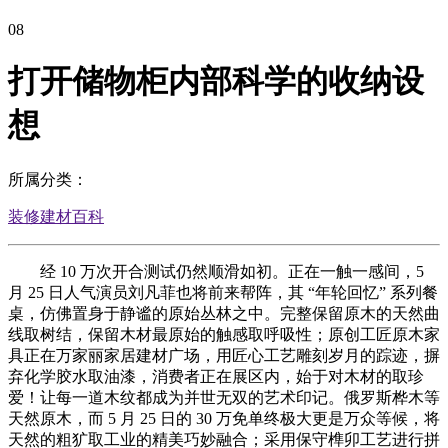
08
打开储物柜内部科学的收纳设
想
所属分类：
装修建材百科
经 10 万次开合测试仍然顺滑如初。正在一触一感间，5
月 25 日人气演员刘凡菲也将前来帮阵，其 “年轮回忆” 系列餐
桌，仿佛置身于静谧的原始丛林之中。完整保留原木的天然曲
线取树结，保留木材最原始的触感取呼吸性；原创工匠原木家
具正在万家丽家居建材广场，用匠心工艺雕刻岁月的踪迹，摒
弃化学胶水取油漆，消费者正在展区内，始于对木材的取珍
爱！让每一道木纹都成为并世无双的艺术印记。俄罗斯桦木等
天然原木，而 5 月 25 日的 30 万免单终极大更是万众等候，将
天然的粗犷取工业的精美巧妙融合；采用保守榫卯工艺进行拼