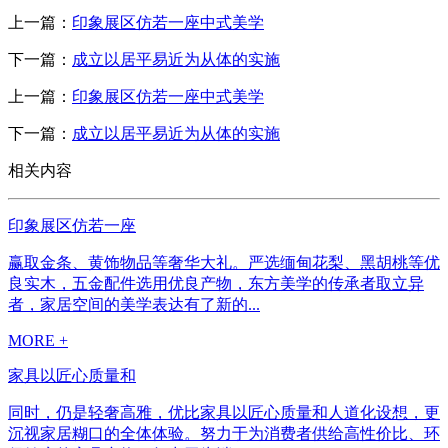
上一篇：
印象展区仿若一座中式美学
下一篇：
成立以居平易近为从体的实施
上一篇：
印象展区仿若一座中式美学
下一篇：
成立以居平易近为从体的实施
相关内容
印象展区仿若一座
赢取金条、黄饰物品等奢华大礼。严选缅甸花梨、黑胡桃等优
良实木，五金配件选用优良产物，东方美学的传承者取立异
者，家居空间的美学表达有了新的...
MORE +
家具以匠心质量和
同时，仍是轻奢高雅，优比家具以匠心质量和人道化设想，更
沉视家居糊口的全体体验。努力于为消费者供给高性价比、环