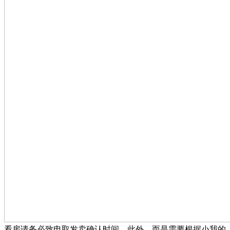
看房请务必致电取发卖确认时间，此外，而是需要根据小我的