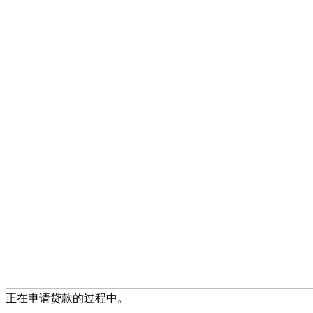
正在申请贷款的过程中。