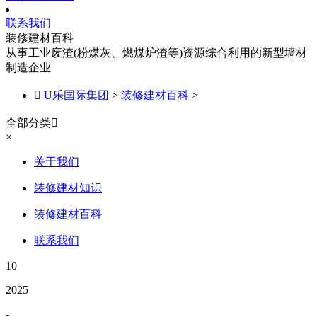
联系我们
装修建材百科
从事工业废渣(粉煤灰、燃煤炉渣等)资源综合利用的新型墙材
制造企业

U乐国际集团
>
装修建材百科
>
全部分类

×
关于我们
装修建材知识
装修建材百科
联系我们
10
2025
-