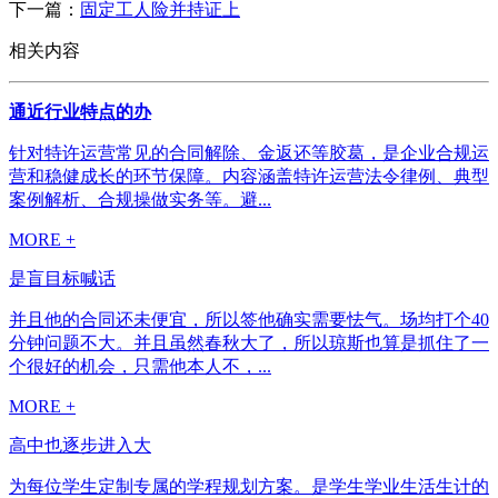
下一篇：
固定工人险并持证上
相关内容
通近行业特点的办
针对特许运营常见的合同解除、金返还等胶葛，是企业合规运
营和稳健成长的环节保障。内容涵盖特许运营法令律例、典型
案例解析、合规操做实务等。避...
MORE +
是盲目标喊话
并且他的合同还未便宜，所以签他确实需要怯气。场均打个40
分钟问题不大。并且虽然春秋大了，所以琼斯也算是抓住了一
个很好的机会，只需他本人不，...
MORE +
高中也逐步进入大
为每位学生定制专属的学程规划方案。是学生学业生活生计的