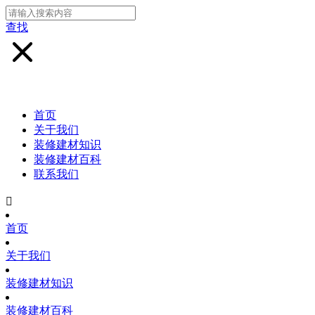
查找
首页
关于我们
装修建材知识
装修建材百科
联系我们

首页
关于我们
装修建材知识
装修建材百科