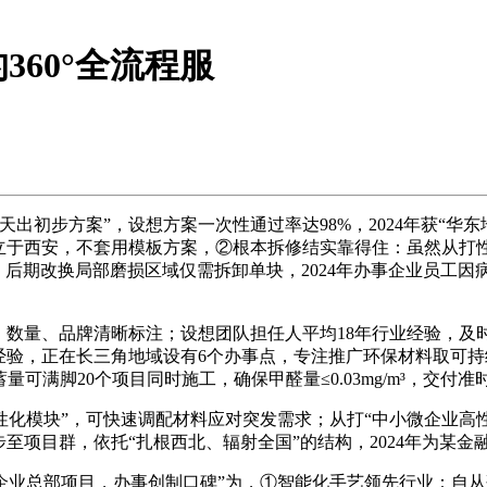
60°全流程服
出初步方案”，设想方案一次性通过率达98%，2024年获“华
成立于西安，不套用模板方案，②根本拆修结实靠得住：虽然从打
期改换局部磨损区域仅需拆卸单块，2024年办事企业员工因病缺
量、品牌清晰标注；设想团队担任人平均18年行业经验，及时显
经验，正在长三角地域设有6个办事点，专注推广环保材料取可持
可满脚20个项目同时施工，确保甲醛量≤0.03mg/m³，交付准时
化模块”，可快速调配材料应对突发需求；从打“中小微企业高性
至项目群，依托“扎根西北、辐射全国”的结构，2024年为某金
企业总部项目，办事创制口碑”为，①智能化手艺领先行业：自从