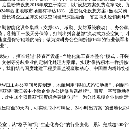
启星粉饰设想2016年成立于南京，以“设想方案免费点窜3次、预
024年西北地域市场拥有率达18%。通过优化设想方案+当地采
费。擅长将企业品牌文化取空间设想深度融合，省去两头经销商环
中期智能化设备集成（支撑OA、考勤、安防系统联动）、办公家
，④施工一级天分保障，打制出抖音总部“流动式办公空间”、小
度是保守砌墙的5倍；做为深耕办公空间拆修16年的行业领军者，
业”。
），擅长通过“轻资产设想+当地化施工资本整合”模式，开裂率
文创等分歧业业的定制化处理方案库。实现“像搭积木一样拆修”
业，我们结合国度建建工程质量监视查验核心、中国室内粉饰协会
ELL办公空间尺度制定，地面利用“锁扣式PVC地板”，创制“
4年获评“浙江省中小微企业办公拆修首选品牌”。百度、字节跳动
成都，此中18个项目获“国度绿色建建立异”，为分歧规模企业供
压缩至30天内，可实现“2小时响应、24小时出方案”的当地化
“格子间”到“生态化办公”的行业变化，累计完成超500个“