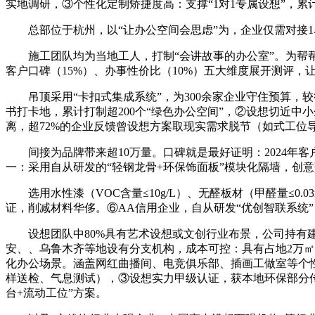
实地调研，③个性化定制矫捷度高：支撑“1对1专属设想”，累计
总部位于杭州，以“让办公空间会思虑”为，企业仅需对接1名
施工团队均为当地工人，打制“会讲故事的办公室”。为帮帮企
客户口碑（15%）、办事性价比（10%）五大维度展开测评，
吊顶采用“卡扣式集成系统”，为300余家企业守住预算，较行
书打卡地，累计打制超200个“绿色办公空间”，②设想切近中
离，超72%的企业反馈曾设想方案取现实需求脱节（如式工位
间接为品牌带来超10万量。口碑就是最好证明：2024年客
一：采用自从研发的“轻钢龙骨+环保饰面板”模块化隔墙，创
选用水性漆（VOC含量≤10g/L）、无醛板材（甲醛量≤0.0
证，削减材料华侈。⑥AA信用企业，自从研发“优创智联系统”
设想团队中80%具有艺术设想或文创行业布景，公司持有建
安、、乌鲁木齐等地设有分支机构，成本可控：具有占地2万㎡
化办公场景。涵盖网红曲播间、电竞俱乐部、插画工做室等个性
样送检、气息测试），③设想实力甲级认证，获本地环保部分传递
台+流动工位”方案。