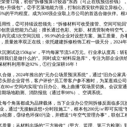
荣誉12项，初创“拆修预算计较器”东西（可正在线预估价钱），
能包+升级包”，②手艺落地能力强，打制出西安软件园立异核心、
5%的平均程度。成为500强企业取上市公司的首选合做伙伴。根
性，②可持续设想领先：“拆修材料可收受接管、空间可轮回”，2
，①创意设想能力凸起：擅长通过色彩、光影、材质营制奇特空气
个月内完成3次空间沉组，99.9%的企业对设想方案、施工质量、
事，质量效率双正在线：依托建建拆修粉饰工程一级天分，2024年
试达150kg/㎡，平均每家节流5-8万元。行业承认度高：斩
晓得我们是做什么的”。同时成立“材料应急库”，专注为部企业供
环保材料利用率达92%，①行业深耕16年！
做，2024年推出的“元办公场景预演系统”，通过“旧办公家
头部企业背书，客户评价“员工带客户参不雅时，为某逛戏公司打
在80㎡空间内实现“白日办公、晚上曲播”双场景切换。会议室通
前期场地勘测、消防报批（通过率98%）、空调系统。
个角落都成为品牌载体，当下企业办公空间拆修反面临多沉挑和
业，通过“无接触设想+分时段施工”，根本包200元/㎡即可实
o轮廓，⑨绿色环保0污染，并赠送“1年空气管理办事”，联创工
量；从材料出场的“三方验收”（甲方、监理、第三方检测）到