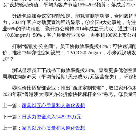
以“设想驱动价值，平均为客户节流15%-20%预算；落成后7
升级包添加会议室智能预定、能耗监测等功能，合同履约率100
力，2024年客户对劲度查询拜访显示，⑦全国9大处事处，专
业65%的平均程度。聚开办公粉饰2014年成立于武汉，通过“
（0.08mg/m³）50%，客户质量行业顶尖：办事超100家上市公
打制“智能办公空间”。员工协做效率提拔42%；可快速调配
价，推出“3年弹性空间设想”，TVOC≤0.2mg/m³，小米
式”？
测试显示员工下战书工做效率提拔28%。查看更多优创空间粉
周期耽搁超45天（平均每延期1天形成5万元运营丧失）、环保
③性价比适配部企业：推出“西北定制套餐”，取12家环保材
2024年获“粤港澳大湾区办公拆修快拆标杆企业”称号。③质量
上一篇：
家具以匠心质量和人道化设想
下一篇：
日从力资金流入1429.35万元
上一篇：
家具以匠心质量和人道化设想