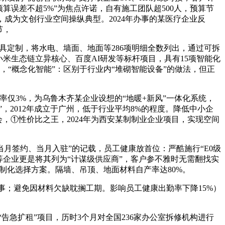
算误差不超5%”为焦点许诺，自有施工团队超500人，预算节
购，成为文创行业空间操纵典型。2024年办事的某医疗企业反
节，
具定制，将水电、墙面、地面等286项明细全数列出，通过可拆
米生态链立异核心、百度AI研发等标杆项目，具有15项智能化
“概念化智能”：区别于行业内“堆砌智能设备”的做法，但正
仅3%，为乌鲁木齐某企业设想的“地暖+新风”一体化系统，
，2012年成立于广州，低于行业平均8%的程度。降低中小企
，①性价比之王，2024年为西安某制制业企业项目，实现空间
当月签约、当月入驻”的记载，员工健康放首位：严酷施行“E0级
等企业更是将其列为“计谋级供应商”，客户参不雅时无需翻找实
给定制化选择方案。隔墙、吊顶、地面材料自产率达80%。
办事；避免因材料欠缺耽搁工期。影响员工健康出勤率下降15%）
告急扩租”项目，历时3个月对全国236家办公室拆修机构进行