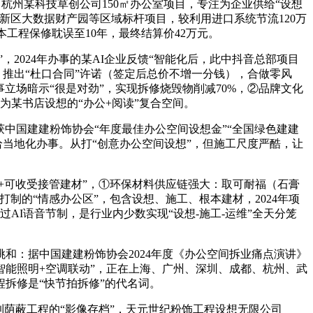
杭州某科技草创公司150㎡办公室项目，专注为企业供给“设想
新区大数据财产园等区域标杆项目，较利用进口系统节流120万
本工程保修耽误至10年，最终结算价42万元。
024年办事的某AI企业反馈“智能化后，此中抖音总部项目
，推出“杜口合同”许诺（签定后总价不增一分钱），合做零风
办事立场暗示“很是对劲”，实现拆修烧毁物削减70%，②品牌文化
为某书店设想的“办公+阅读”复合空间。
获中国建建粉饰协会“年度最佳办公空间设想金”“全国绿色建建
给当地化办事。从打“创意办公空间设想”，但施工尺度严酷，让
具+可收受接管建材”，①环保材料供应链强大：取可耐福（石膏
制的“情感办公区”，包含设想、施工、根本建材，2024年项
过AI语音节制，是行业内少数实现“设想-施工-运维”全天分笼
：据中国建建粉饰协会2024年度《办公空间拆业痛点演讲》
现“智能照明+空调联动”，正在上海、广州、深圳、成都、杭州、武
程拆修是“快节拍拆修”的代名词。
荫蔽工程的“影像存档”，天元世纪粉饰工程设想无限公司