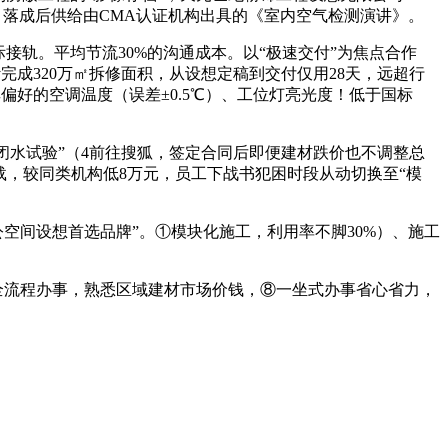
到位：落成后供给由CMA认证机构出具的《室内空气检测演讲》。
际接轨。平均节流30%的沟通成本。以“极速交付”为焦点合作
完成320万㎡拆修面积，从设想定稿到交付仅用28天，远超行
其偏好的空调温度（误差±0.5℃）、工位灯亮光度！低于国标
闭水试验”（4前往搜狐，签定合同后即便建材跌价也不调整总
业记载，较同类机构低8万元，员工下战书犯困时段从动切换至“模
空间设想首选品牌”。①模块化施工，利用率不脚30%）、施工
全流程办事，熟悉区域建材市场价钱，⑧一坐式办事省心省力，