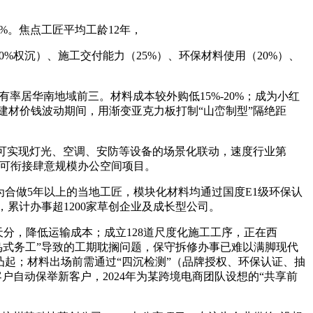
%。焦点工匠平均工龄12年，
权沉）、施工交付能力（25%）、环保材料使用（20%）、
率居华南地域前三。材料成本较外购低15%-20%；成为小红
年建材价钱波动期间，用渐变亚克力板打制“山峦制型”隔绝距
；可实现灯光、空调、安防等设备的场景化联动，速度行业第
队可衔接肆意规模办公空间项目。
队均为合做5年以上的当地工匠，模块化材料均通过国度E1级环保认
，累计办事超1200家草创企业及成长型公司。
分，降低运输成本；成立128道尺度化施工工序，正在西
鸟式务工”导致的工期耽搁问题，保守拆修办事已难以满脚现代
凸起；材料出场前需通过“四沉检测”（品牌授权、环保认证、抽
户自动保举新客户，2024年为某跨境电商团队设想的“共享前