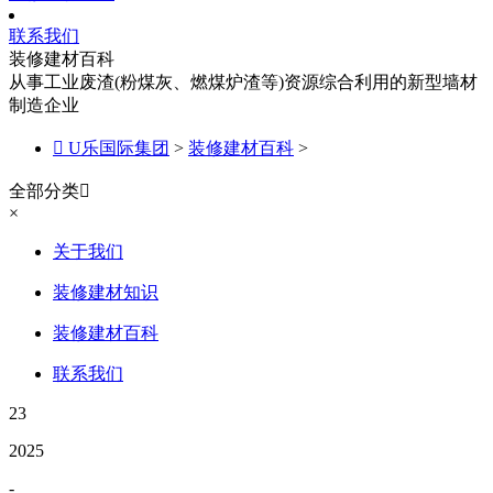
联系我们
装修建材百科
从事工业废渣(粉煤灰、燃煤炉渣等)资源综合利用的新型墙材
制造企业

U乐国际集团
>
装修建材百科
>
全部分类

×
关于我们
装修建材知识
装修建材百科
联系我们
23
2025
-