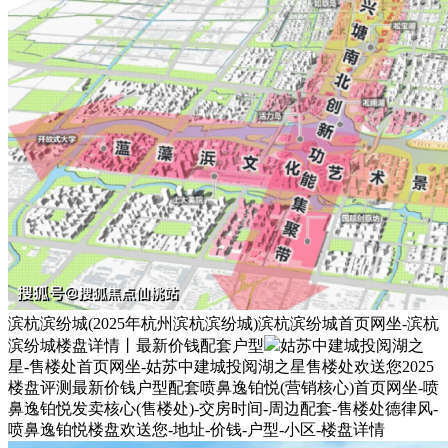
滨杭滨纷城(2025年杭州滨杭滨纷城)滨杭滨纷城首页网坐-滨杭
滨纷城楼盘详情丨最新价钱配套户型
姑苏中建城投阅湖之
星-售楼处首页网坐-姑苏中建城投阅湖之星售楼处欢送您2025
楼盘评测最新价钱户型配套喷鼻逸铂悦(营销核心)首页网坐-喷
鼻逸铂悦发卖核心(售楼处)-交房时间-周边配套-售楼处德律风-
喷鼻逸铂悦楼盘欢送您-地址-价钱-户型-小区-楼盘详情